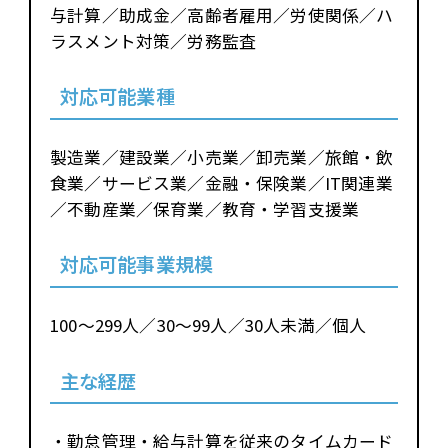
与計算／助成金／高齢者雇用／労使関係／ハ
ラスメント対策／労務監査
対応可能業種
製造業／建設業／小売業／卸売業／旅館・飲
食業／サービス業／金融・保険業／IT関連業
／不動産業／保育業／教育・学習支援業
対応可能事業規模
100～299人／30～99人／30人未満／個人
主な経歴
・勤怠管理・給与計算を従来のタイムカード