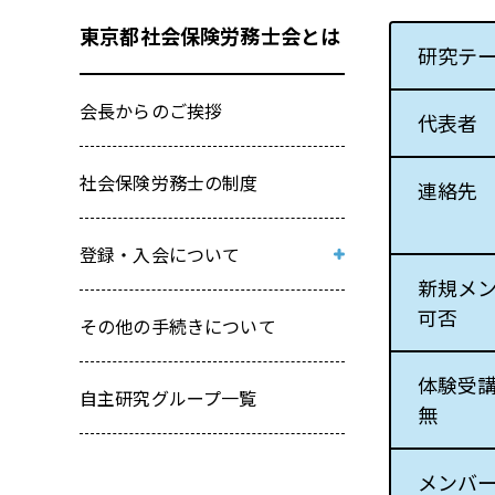
東京都社会保険労務士会とは
研究テ
会長からのご挨拶
代表者
社会保険労務士の制度
連絡先
登録・入会について
新規メ
新規登録入会研修会受講申込み
可否
その他の手続きについて
兼 登録入会関係書類取寄せフォ
ーム
体験受
自主研究グループ一覧
無
メンバ