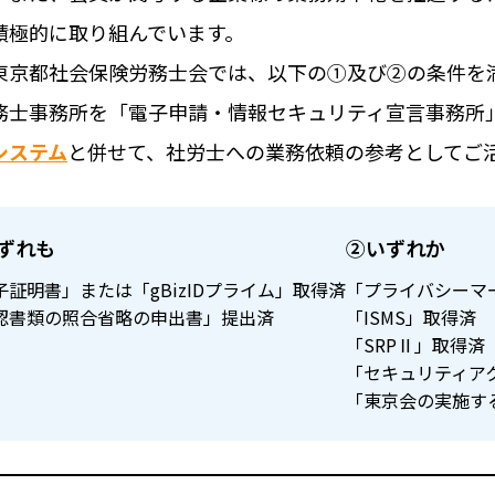
積極的に取り組んでいます。
東京都社会保険労務士会では、以下の①及び②の条件を
務⼠事務所を「電⼦申請・情報セキュリティ宣⾔事務所
システム
と併せて、社労⼠への業務依頼の参考としてご
ずれも
②いずれか
子証明書」または「gBizIDプライム」取得済
「プライバシーマ
認書類の照合省略の申出書」提出済
「ISMS」取得済
「SRPⅡ」取得済
「セキュリティア
「東京会の実施す