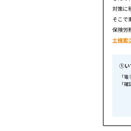
対策に
そこで
保険労
⼠検索
①い
「電
「確