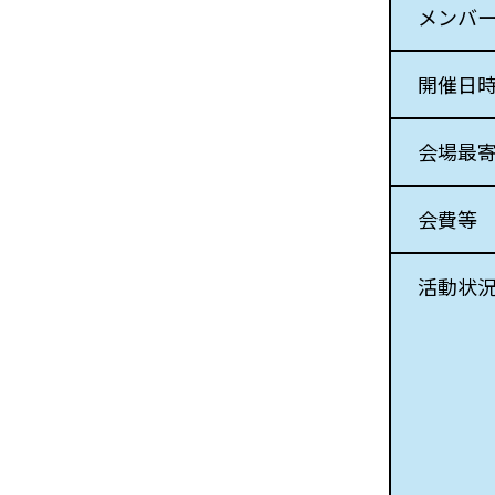
メンバ
開催日
会場最
会費等
活動状