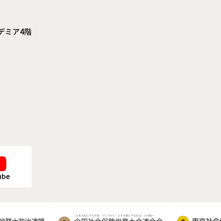
デミア4階
ube