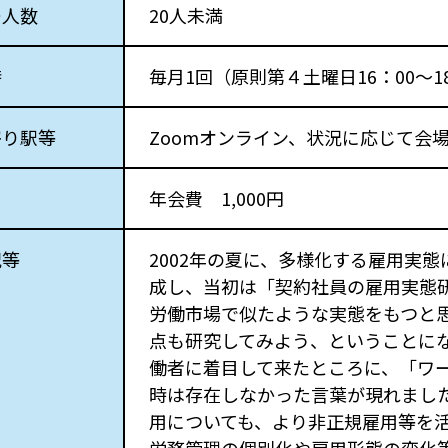
ー人数
20人未満
時
毎月1回（原則第４土曜日16：00～1
寄り駅等
Zoomオンライン、状況に応じて会
年会費 1,000円
況等
2002年の夏に、多様化する雇用実
成し、当初は「契約社員の雇用実態
労働市場で似たような実態をもつと
点も研究してみよう、ということに
働者に着目して来たところに、「ワ
時は存在しなかった言葉が現れまし
用についても、より非正規雇用等を