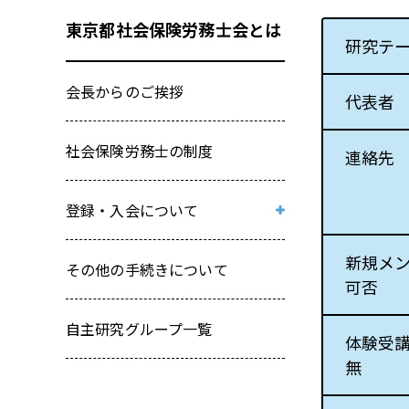
東京都社会保険労務士会とは
研究テ
会長からのご挨拶
代表者
社会保険労務士の制度
連絡先
登録・入会について
新規登録入会研修会受講申込み
新規メ
その他の手続きについて
兼 登録入会関係書類取寄せフォ
可否
ーム
自主研究グループ一覧
体験受
無