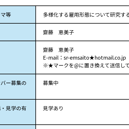
ーマ等
多様化する雇用形態について研究す
齋藤 恵美子
齋藤 恵美子
E-mail：sr-emsaito★hotmail.co.jp
※★マークを@に置き換えて送信し
ンバー募集の
募集中
講・見学の有
見学あり