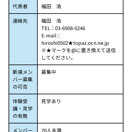
代表者
福田 浩
連絡先
福田 浩
TEL：03-6908-0246
E-mail：
hiroshi0502★topaz.ocn.ne.jp
※★マークを@に置き換えて送信
してください。
新規メン
募集中
バー募集
の可否
体験受
見学あり
講・見学
の有無
メンバー
20人未満