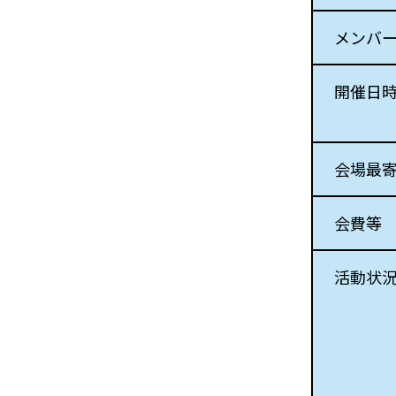
メンバ
開催日
会場最
会費等
活動状