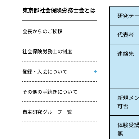
東京都社会保険労務士会とは
研究テ
会長からのご挨拶
代表者
社会保険労務士の制度
連絡先
登録・入会について
新規登録入会研修会受講申込み
その他の手続きについて
兼 登録入会関係書類取寄せフォ
新規メ
ーム
可否
自主研究グループ一覧
体験受
無