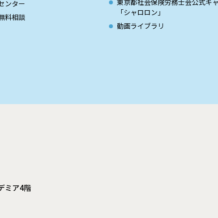
東京都社会保険労務士会公式キ
センター
「シャロロン」
無料相談
動画ライブラリ
デミア4階